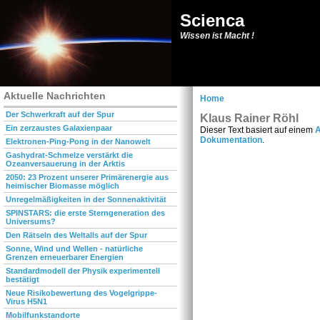
Scienca
Wissen ist Macht !
Aktuelle Nachrichten
Home
Der Schwerkraft auf der Spur
Klaus Rainer Röhl
Ein zerzaustes Galaxienpaar
Dieser Text basiert auf einem
A
Dokumentation
.
Elektronen-Ping-Pong in der Nanowelt
Gashydrat-Schmelze verstärkt die
Ozeanversauerung in der Arktis
2050: 23 Prozent unserer Primärenergie aus
heimischer Biomasse möglich
Unregelmäßigkeiten in der Sonnenaktivität
SPINSTARS: die erste Sterngeneration des
Universums?
Den Rätseln des Weltalls auf der Spur
Sonne, Wind und Wellen - natürliche
Grenzen erneuerbarer Energien
Standardmodell der Physik experimentell
bestätigt
Neue Risikobewertung des Vogelgrippe-
Virus H5N1
Mobilfunkstandorte