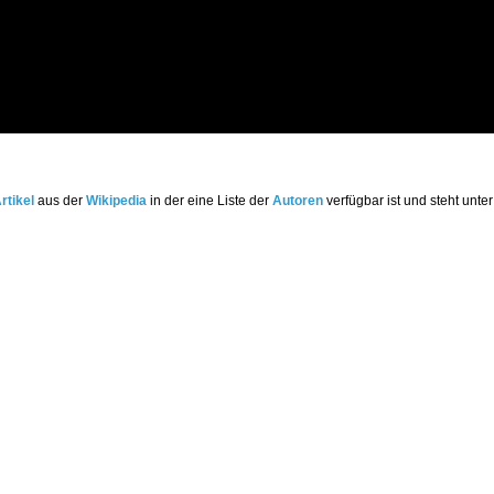
rtikel
aus der
Wikipedia
in der eine Liste der
Autoren
verfügbar ist und steht unte