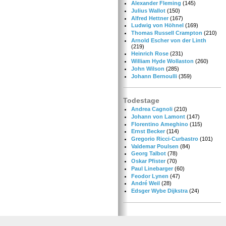
Alexander Fleming
(145)
Julius Wallot
(150)
Alfred Hettner
(167)
Ludwig von Höhnel
(169)
Thomas Russell Crampton
(210)
Arnold Escher von der Linth
(219)
Heinrich Rose
(231)
William Hyde Wollaston
(260)
John Wilson
(285)
Johann Bernoulli
(359)
Todestage
Andrea Cagnoli
(210)
Johann von Lamont
(147)
Florentino Ameghino
(115)
Ernst Becker
(114)
Gregorio Ricci-Curbastro
(101)
Valdemar Poulsen
(84)
Georg Talbot
(78)
Oskar Pfister
(70)
Paul Linebarger
(60)
Feodor Lynen
(47)
André Weil
(28)
Edsger Wybe Dijkstra
(24)