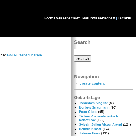
Formalwissenschaft
|
Naturwissenschaft
|
Technik
Search
r der
GNU-Lizenz für freie
Navigation
create content
Geburtstage
Johannes Siegrist
(83)
Norbert Straumann
(90)
Peter Giese
(95)
Tichon Alexandrowitsch
Rabotnow
(122)
Sylvain Julien Victor Arend
(124)
Helmut Kraatz
(124)
Johann Frers
(131)