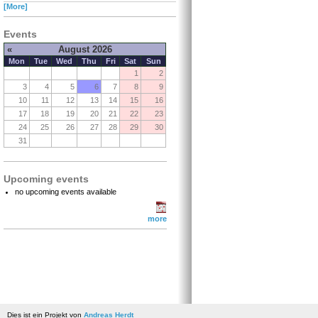
[More]
Events
«
August 2026
Mon
Tue
Wed
Thu
Fri
Sat
Sun
1
2
3
4
5
6
7
8
9
10
11
12
13
14
15
16
17
18
19
20
21
22
23
24
25
26
27
28
29
30
31
Upcoming events
no upcoming events available
more
Dies ist ein Projekt von
Andreas Herdt