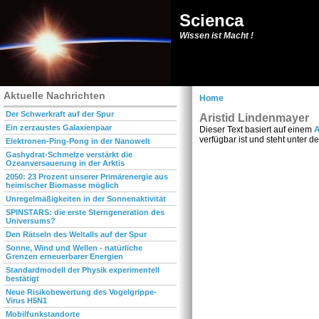
Scienca
Wissen ist Macht !
Aktuelle Nachrichten
Home
Der Schwerkraft auf der Spur
Aristid Lindenmayer
Ein zerzaustes Galaxienpaar
Dieser Text basiert auf einem
A
verfügbar ist und steht unter d
Elektronen-Ping-Pong in der Nanowelt
Gashydrat-Schmelze verstärkt die
Ozeanversauerung in der Arktis
2050: 23 Prozent unserer Primärenergie aus
heimischer Biomasse möglich
Unregelmäßigkeiten in der Sonnenaktivität
SPINSTARS: die erste Sterngeneration des
Universums?
Den Rätseln des Weltalls auf der Spur
Sonne, Wind und Wellen - natürliche
Grenzen erneuerbarer Energien
Standardmodell der Physik experimentell
bestätigt
Neue Risikobewertung des Vogelgrippe-
Virus H5N1
Mobilfunkstandorte